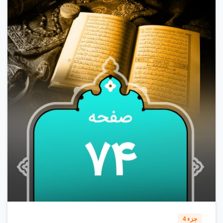
0
1
4
جزء 4