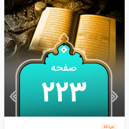
0
1
6
جزء 12