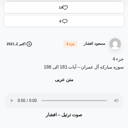
1
4
0
مسعود افشار
اکتبر 2, 2021
جزء 4
جزء 4
سوره مبارکه آل عمران – آیات 181 الی 186
متن عربی
صوت ترتیل – افشار