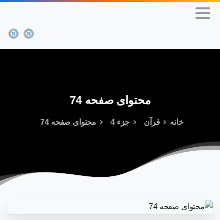
محتوای
صفحه
74
خانه
قرآن
جزء 4
محتوای صفحه 74