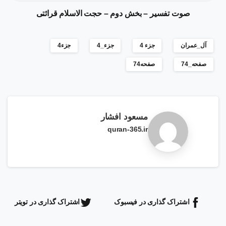
صوت تفسیر – بخش دوم – حجت الاسلام قرائتی
آل_عمران
جزء 4
جزء_4
جزء4
صفحه_74
صفحه74
مسعود افشار
quran-365.ir
اشتراک گذاری در فیسبوک
اشتراک گذاری در تویتر