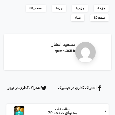
جزء 4
جزء_4
جزء4
صفحه_80
صفحه80
نساء
مسعود افشار
quran-365.ir
اشتراک گذاری در فیسبوک
اشتراک گذاری در تویتر
ادامه
مطلب قبلی
مطلب
محتوای صفحه 79