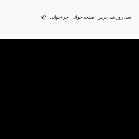
سی روز سی درس
صفحه خوانی
جزءخوانی