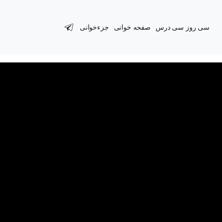
سی روز سی درس
صفحه خوانی
جزءخوانی