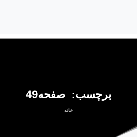
برچسب:
صفحه49
خانه