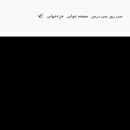
سی روز سی درس
صفحه خوانی
جزءخوانی