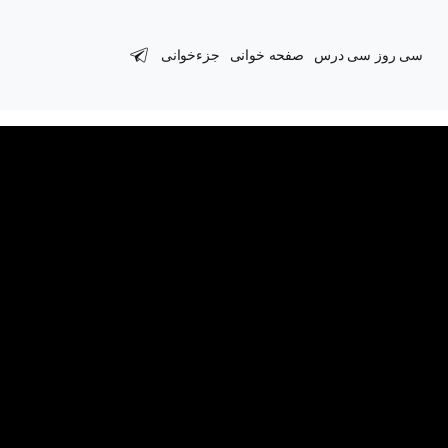
سی روز سی درس
صفحه خوانی
جزءخوانی