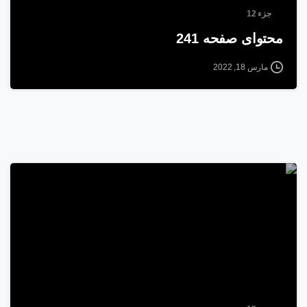
جزء 12
محتوای صفحه 241
مارس 18, 2022
1
5