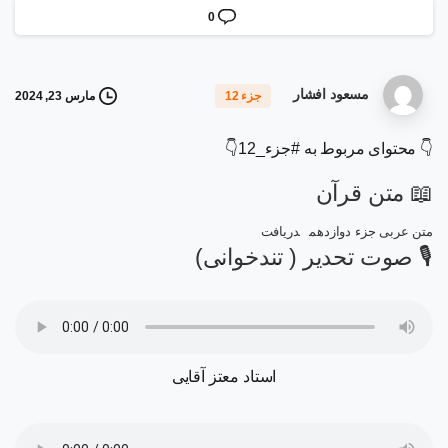
0
مسعود افشار
مارس 23, 2024
جزء 12
👇 محتوای مربوط به #جزء_12👇
📖 متن قرآن
متن عربی جزء دوازدهم
دریافت
🎙 صوت تحدیر ( تندخوانی)
استاد معتز آقایی