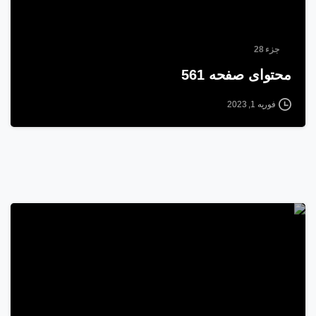
جزء 28
محتوای صفحه 561
فوریه 1, 2023
5