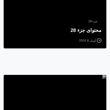
جزء 28
محتوای جزء 28
آوریل 8, 2024
5