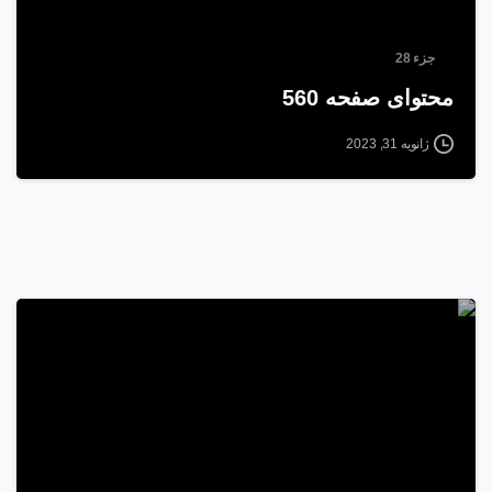
جزء 28
محتوای صفحه 560
ژانویه 31, 2023
3