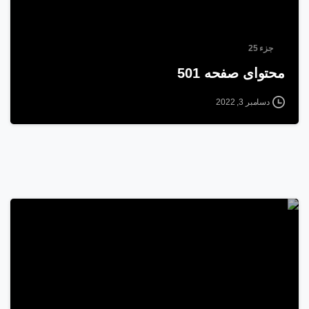
جزء 25
محتوای صفحه 501
دسامبر 3, 2022
1
3