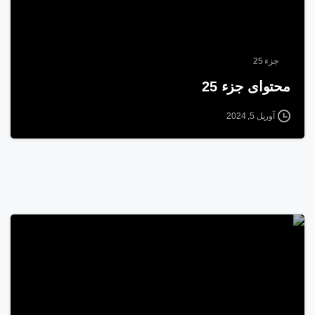
جزء 25
محتوای جزء 25
آوریل 5, 2024
1
1