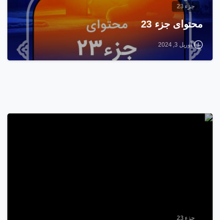
جزء 23
محتوای جزء 23
آوریل 3, 2024
6
جزء 23