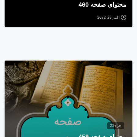
محتوای صفحه 460
اکتبر 23, 2022
8
جزء 23
محتوای صفحه 459