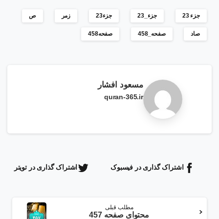
جزء 23
جزء_23
جزء23
زمر
ص
صاد
صفحه_458
صفحه458
مسعود افشار
quran-365.ir
اشتراک گذاری در فیسبوک
اشتراک گذاری در تویتر
ادامه
مطلب قبلی
مطلب
محتوای صفحه 457