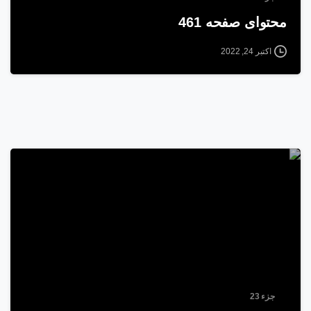
محتوای صفحه 461
اکتبر 24, 2022
1
4
جزء 23