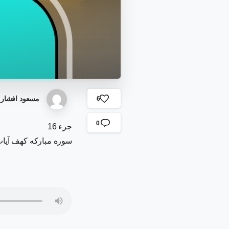
مسعود افشار
6
0
جزء 16
سوره مبارکه کهف آیات 114 الی 5