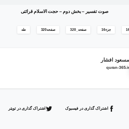
صوت تفسیر
–
بخش دوم
–
حجت الاسلام قرائتی
جزء16
صفحه_320
صفحه320
طه
سعود افشار
quran-365.i
اشتراک گذاری در فیسبوک
اشتراک گذاری در تویتر