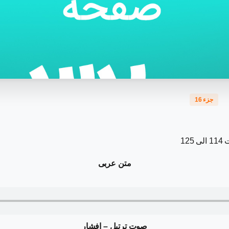
جزء 16
12
متن عربی
صوت ترتیل – افشار