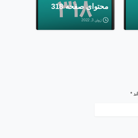
محتوای صفحه 318
ژوئن 3, 2022
د *