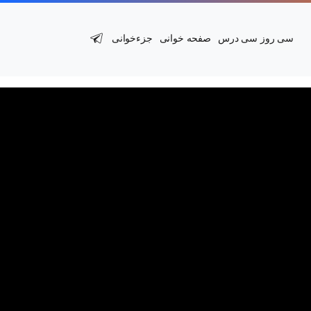
سی روز سی درس
صفحه خوانی
جزءخوانی