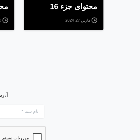
محتوای جزء 16
محت
مارس 27, 2024
ژو
آدرس
نام شما
*