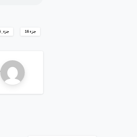
جزء 16
جزء_16
م
r