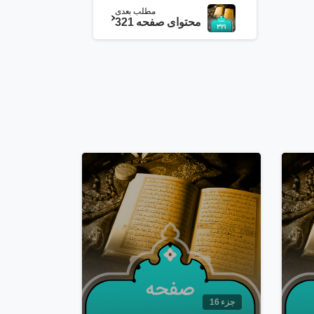
مطلب بعدی
محتوای صفحه 321
6
1
2
جزء 16