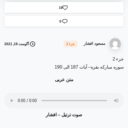
1
6
0
مسعود افشار
آگوست 18, 2021
جزء 2
جزء 2
سوره مبارکه بقره– آیات 187 الی 190
متن عربی
صوت ترتیل – افشار