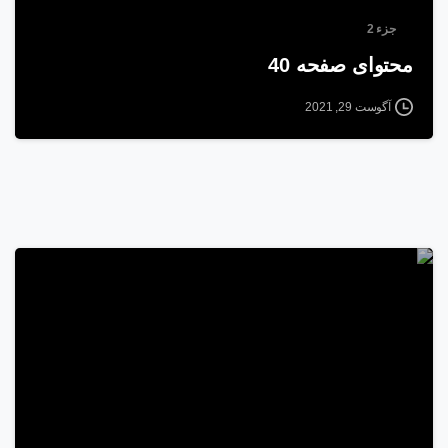
جزء 2
محتوای صفحه 40
آگوست 29, 2021
1
9