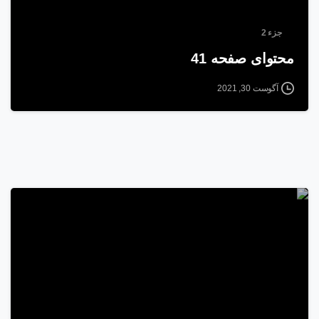
جزء 2
محتوای صفحه 41
آگوست 30, 2021
2
2